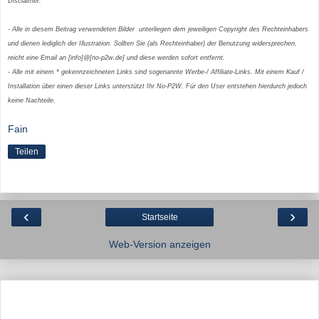
Disclaimer:
- Alle in diesem Beitrag verwendeten Bilder unterliegen dem jeweiligen Copyright des Rechteinhabers
und dienen lediglich der Illustration. Sollten Sie (als Rechteinhaber) der Benutzung widersprechen,
reicht eine Email an [info]@[no-p2w.de] und diese werden sofort entfernt.
- Alle mit einem * gekennzeichneten Links sind sogenannte Werbe-/ Affiliate-Links. Mit einem Kauf /
Installation über einen dieser Links unterstützt Ihr No-P2W. Für den User entstehen hierdurch jedoch
keine Nachteile.
Fain
Teilen
‹
›
Startseite
Web-Version anzeigen