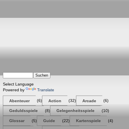
Powered by
Translate
Abenteuer
(6)
Action
(32)
Arcade
(6)
Geduldsspiele
(8)
Gelegenheitsspiele
(10)
Glossar
(5)
Guide
(22)
Kartenspiele
(4)