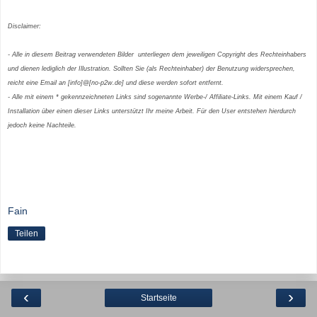
Disclaimer:
- Alle in diesem Beitrag verwendeten Bilder unterliegen dem jeweiligen Copyright des Rechteinhabers
und dienen lediglich der Illustration. Sollten Sie (als Rechteinhaber) der Benutzung widersprechen,
reicht eine Email an [info]@[no-p2w.de] und diese werden sofort entfernt.
- Alle mit einem * gekennzeichneten Links sind sogenannte Werbe-/ Affiliate-Links. Mit einem Kauf /
Installation über einen dieser Links unterstützt Ihr meine Arbeit. Für den User entstehen hierdurch
jedoch keine Nachteile.
Fain
Teilen
‹
›
Startseite