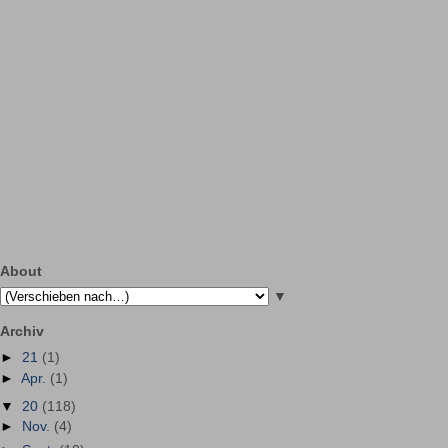
About
▼
Archiv
►
21
(1)
►
Apr.
(1)
▼
20
(118)
►
Nov.
(4)