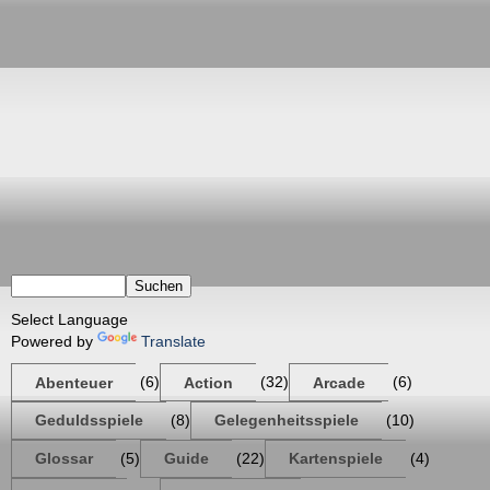
Powered by
Translate
Abenteuer
(6)
Action
(32)
Arcade
(6)
Geduldsspiele
(8)
Gelegenheitsspiele
(10)
Glossar
(5)
Guide
(22)
Kartenspiele
(4)