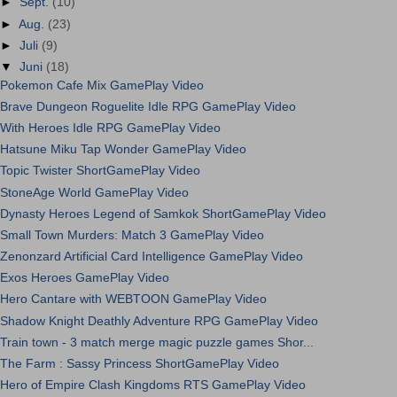
►
Sept.
(10)
►
Aug.
(23)
►
Juli
(9)
▼
Juni
(18)
Pokemon Cafe Mix GamePlay Video
Brave Dungeon Roguelite Idle RPG GamePlay Video
With Heroes Idle RPG GamePlay Video
Hatsune Miku Tap Wonder GamePlay Video
Topic Twister ShortGamePlay Video
StoneAge World GamePlay Video
Dynasty Heroes Legend of Samkok ShortGamePlay Video
Small Town Murders: Match 3 GamePlay Video
Zenonzard Artificial Card Intelligence GamePlay Video
Exos Heroes GamePlay Video
Hero Cantare with WEBTOON GamePlay Video
Shadow Knight Deathly Adventure RPG GamePlay Video
Train town - 3 match merge magic puzzle games Shor...
The Farm : Sassy Princess ShortGamePlay Video
Hero of Empire Clash Kingdoms RTS GamePlay Video