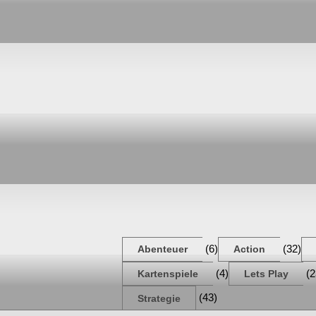
(6)
(32)
Abenteuer
Action
(4)
(2
Kartenspiele
Lets Play
(43)
Strategie