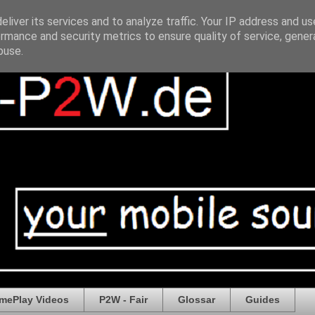
liver its services and to analyze traffic. Your IP address and u
rmance and security metrics to ensure quality of service, gene
buse.
mePlay Videos
P2W - Fair
Glossar
Guides