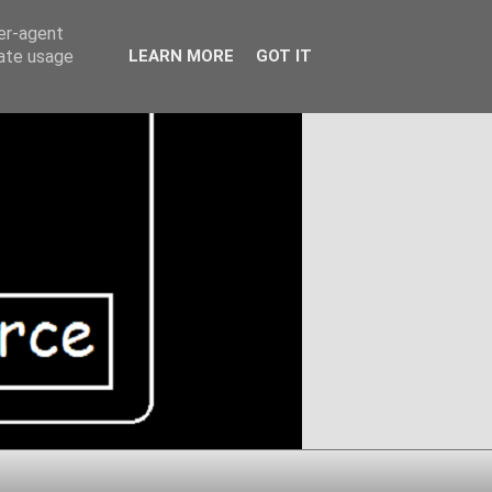
ser-agent
rate usage
LEARN MORE
GOT IT