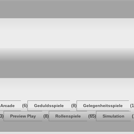
(6)
(8)
(1
Arcade
Geduldsspiele
Gelegenheitsspiele
3)
(8)
(65)
(
Preview Play
Rollenspiele
Simulation