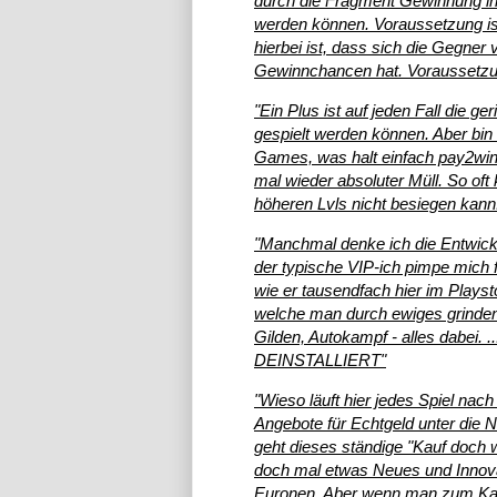
durch die Fragment Gewinnung in d
werden können. Voraussetzung ist 
hierbei ist, dass sich die Gegne
Gewinnchancen hat. Voraussetzun
"Ein Plus ist auf jeden Fall die g
gespielt werden können. Aber bin
Games, was halt einfach pay2win 
mal wieder absoluter Müll. So o
höheren Lvls nicht besiegen kann.
"Manchmal denke ich die Entwickle
der typische VIP-ich pimpe mich
wie er tausendfach hier im Plays
welche man durch ewiges grinden d
Gilden, Autokampf - alles dabei. ...d
DEINSTALLIERT"
"Wieso läuft hier jedes Spiel nac
Angebote für Echtgeld unter die 
geht dieses ständige "Kauf doch wa
doch mal etwas Neues und Innova
Euronen. Aber wenn man zum Kauf 