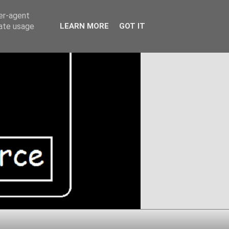
ser-agent
rate usage
LEARN MORE
GOT IT