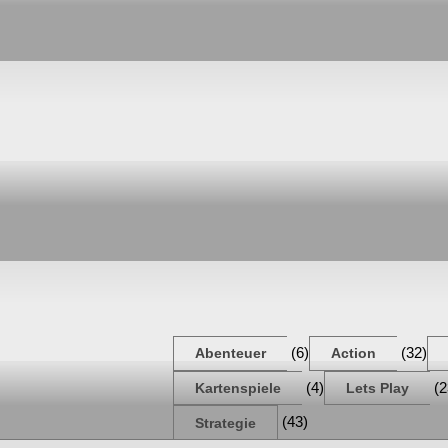
(6)
(32)
Abenteuer
Action
(4)
(2
Kartenspiele
Lets Play
(43)
Strategie