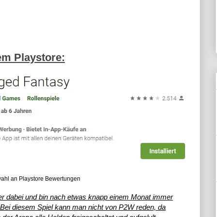
m Playstore:
ahl an Playstore Bewertungen
ber dabei und bin nach etwas knapp einem Monat immer
 Bei diesem Spiel kann man nicht von P2W reden, da