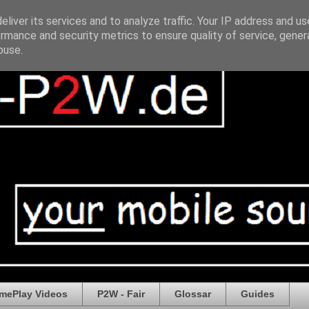
liver its services and to analyze traffic. Your IP address and u
rmance and security metrics to ensure quality of service, gene
buse.
mePlay Videos
P2W - Fair
Glossar
Guides