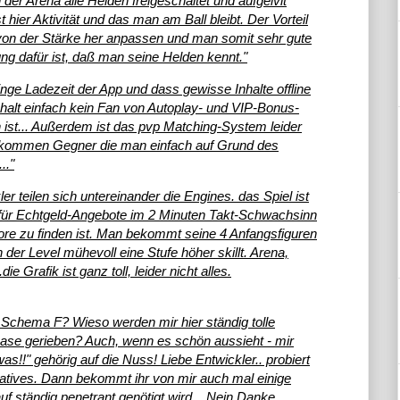
er Arena alle Helden freigeschaltet und aufgelvlt
hier Aktivität und das man am Ball bleibt. Der Vorteil
r von der Stärke her anpassen und man somit sehr gute
g dafür ist, daß man seine Helden kennt."
eringe Ladezeit der App und dass gewisse Inhalte offline
 halt einfach kein Fan von Autoplay- und VIP-Bonus-
ist... Außerdem ist das pvp Matching-System leider
ft kommen Gegner die man einfach auf Grund des
.."
r teilen sich untereinander die Engines. das Spiel ist
 für Echtgeld-Angebote im 2 Minuten Takt-Schwachsinn
tore zu finden ist. Man bekommt seine 4 Anfangsfiguren
er Level mühevoll eine Stufe höher skillt. Arena,
ie Grafik ist ganz toll, leider nicht alles.
h Schema F? Wieso werden mir hier ständig tolle
Nase gerieben? Auch, wenn es schön aussieht - mir
s!!" gehörig auf die Nuss! Liebe Entwickler.. probiert
tives. Dann bekommt ihr von mir auch mal einige
ständig penetrant genötigt wird... Nein Danke.