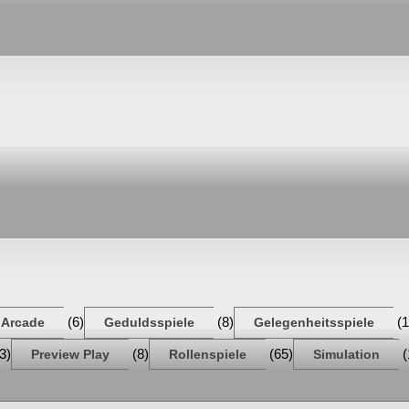
(6)
(8)
(1
Arcade
Geduldsspiele
Gelegenheitsspiele
3)
(8)
(65)
(
Preview Play
Rollenspiele
Simulation